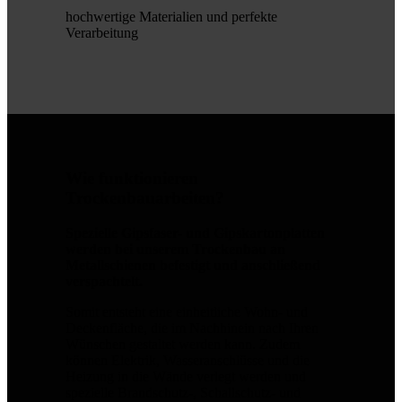
hochwertige Materialien und perfekte
Verarbeitung
Wie funktionieren
Trockenbauarbeiten?
Spezielle Gipsfaser- und Gipskartonplatten
werden bei unserem Trockenbau an
Metallschienen befestigt und anschließend
verspachtelt.
Somit entsteht eine einheitliche Wohn- und
Deckenfläche, die im Nachhinein nach Ihren
Wünschen gestaltet werden kann. Zudem
können Elektrik, Wasseranschlüsse und die
Heizung in die Wände verlegt werden und
spezielle Brandschutz-, Schallschutz- und