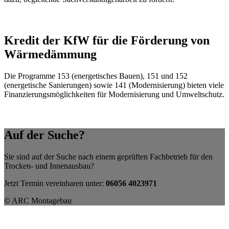
Kredit der KfW für die Förderung von
Wärmedämmung
Die Programme 153 (energetisches Bauen), 151 und 152
(energetische Sanierungen) sowie 141 (Modernisierung) bieten viele
Finanzierungsmöglichkeiten für
Modernisierung und Umweltsc
hutz.
Auf der Suche?
Sie sind auf der Suche nach einem geprüften Fachbetrieb für den
Trocken- und Innenausbau?
Jetzt Termin vereinbaren unter:
06056 4023971
© ARC Montagebau