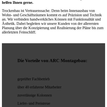
helfen Ihnen gerne.
Trockenbau ist Vertrauenssache. Denn beim Innenausbau von
Wohn- und Geschäftsräumen kommt es auf Präzision und Technik
an. Wir verbinden handwerkliches Können mit Funktionalität und
Ästhetik. Dabei begleiten wir unsere Kunden von der allerersten
Planung über die Konzipierung und Realisierung der Pläne bis zum
allerletzten Feinschliff.
Die Vorteile von ARC Montagebau:
geprüfter Fachbetrieb
über 40 erfahrene Mitarbeiter
zuverlässige Kolonnen
Liefer- und Preistreue